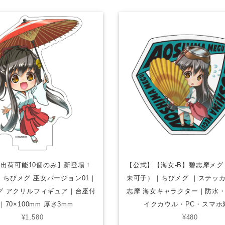
出荷可能10個のみ】新登場！
【公式】【海女-B】碧志摩メグ（
｜ちびメグ 巫女バージョン01｜
未可子）｜ちびメグ ｜ステッ
グ アクリルフィギュア｜台座付
志摩 海女キャラクター｜防水
｜70×100mm 厚さ3mm
イクカウル・PC・スマホ
¥1,580
¥480