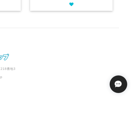
218番地3
jp
志摩メグのセレクトショップ |
プライバシーポリシー
|
特定商取引法に基づく表記