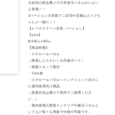
大好評の碧志摩メグの等身大パネルがいよい
よ登場！！
3バージョンの衣装でご自宅や店舗などメグち
ゃんと一緒に！！
【レースクイーン衣装 バージョン】
【size】
約160㎝×90㎝
【商品特徴】
・スチロールパネル
（発泡したスチレンを圧縮ボード）
・紙製スタンド取付
・7mm厚
・スチロールパネルへインクジェット出力し
た屋内使用向け商品。
（直射日光は避けて室内でご使用くださ
い。）
・屋内使用の壁面インテリアや展示パネルと
してなど様々な用途で仕様が可能です。