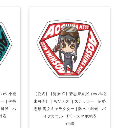
cv.小松
【公式】【海女-C】碧志摩メグ（cv.小松
カー｜伊勢
未可子）｜ちびメグ ｜ステッカー｜伊勢
・耐候｜バ
志摩 海女キャラクター｜防水・耐候｜バ
対応
イクカウル・PC・スマホ対応
¥480