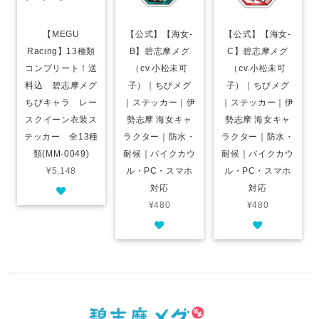
【MEGU
【公式】【海女-
【公式】【海女-
Racing】13種類
B】碧志摩メグ
C】碧志摩メグ
コンプリート！送
（cv.小松未可
（cv.小松未可
料込 碧志摩メグ
子）｜ちびメグ
子）｜ちびメグ
ちびキャラ レー
｜ステッカー｜伊
｜ステッカー｜伊
スクイーン衣装ス
勢志摩 海女キャ
勢志摩 海女キャ
テッカー 全13種
ラクター｜防水・
ラクター｜防水・
類(MM-0049)
耐候｜バイクカウ
耐候｜バイクカウ
¥5,148
ル・PC・スマホ
ル・PC・スマホ
対応
対応
¥480
¥480