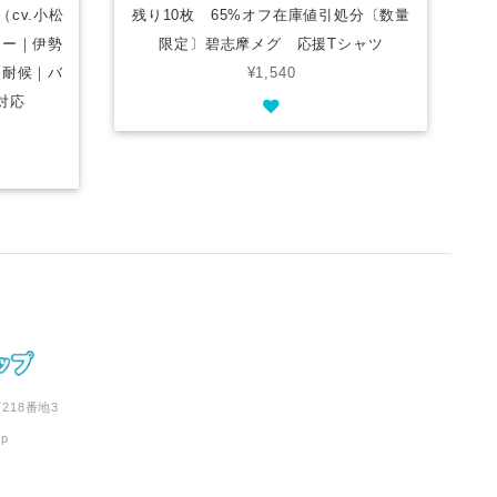
cv.小松
残り10枚 65%オフ在庫値引処分〔数量
カー｜伊勢
限定〕碧志摩メグ 応援Tシャツ
・耐候｜バ
¥1,540
対応
218番地3
jp