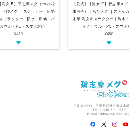
海女-B】碧志摩メグ（cv.小松
【公式】【海女-C】碧志摩メグ（
｜ちびメグ ｜ステッカー｜伊勢
未可子）｜ちびメグ ｜ステッ
女キャラクター｜防水・耐候｜バ
志摩 海女キャラクター｜防水
カウル・PC・スマホ対応
イクカウル・PC・スマホ
¥480
¥480
〒510-0961 三重県四日市市波木町
TEL： 059-344-0150
E-mail：
info@maribon.co.