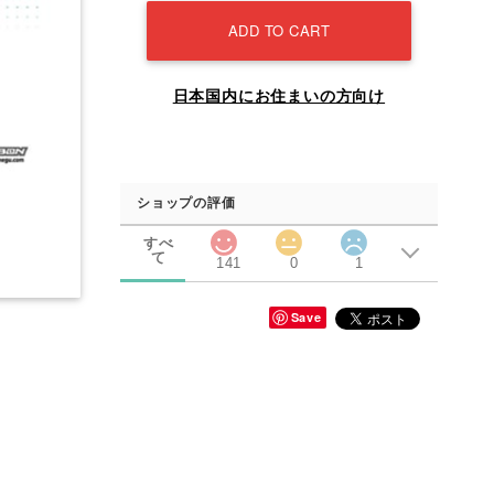
ADD TO CART
日本国内にお住まいの方向け
ショップの評価
すべ
て
141
0
1
Save