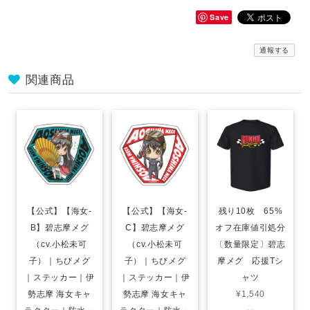
Save
通報する
関連商品
【公式】【海女-
【公式】【海女-
残り10枚 65%
B】碧志摩メグ
C】碧志摩メグ
オフ在庫値引処分
（cv.小松未可
（cv.小松未可
〔数量限定〕碧志
子）｜ちびメグ
子）｜ちびメグ
摩メグ 応援Tシ
｜ステッカー｜伊
｜ステッカー｜伊
ャツ
勢志摩 海女キャ
勢志摩 海女キャ
¥1,540