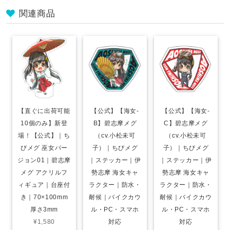
関連商品
【直ぐに出荷可能
【公式】【海女-
【公式】【海女-
10個のみ】新登
B】碧志摩メグ
C】碧志摩メグ
場！【公式】｜ち
（cv.小松未可
（cv.小松未可
びメグ 巫女バー
子）｜ちびメグ
子）｜ちびメグ
ジョン01｜碧志摩
｜ステッカー｜伊
｜ステッカー｜伊
メグ アクリルフ
勢志摩 海女キャ
勢志摩 海女キャ
ィギュア｜台座付
ラクター｜防水・
ラクター｜防水・
き｜70×100mm
耐候｜バイクカウ
耐候｜バイクカウ
厚さ3mm
ル・PC・スマホ
ル・PC・スマホ
¥1,580
対応
対応