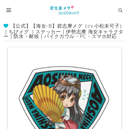
【公式】【海女-B】碧志摩メグ（cv.小松未可子）
｜ちびメグ ｜ステッカー｜伊勢志摩 海女キャラクタ
ー｜防水・耐候｜バイクカウル・PC・スマホ対応