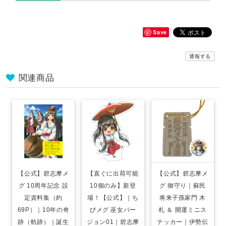
Save
通報する
関連商品
【公式】碧志摩メ
【直ぐに出荷可能
【公式】碧志摩メ
グ 10周年記念 設
10個のみ】新登
グ 御守り｜蘇民
定資料集（約
場！【公式】｜ち
将来子孫家門 木
69P）｜10年の奇
びメグ 巫女バー
札 ＆ 開運ミニス
跡（軌跡）｜誕生
ジョン01｜碧志摩
テッカー｜伊勢伝