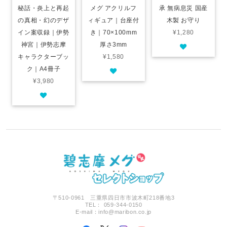
秘話・炎上と再起
メグ アクリルフ
承 無病息災 国産
の真相・幻のデザ
ィギュア｜台座付
木製 お守り
イン案収録｜伊勢
き｜70×100mm
¥1,280
神宮｜伊勢志摩
厚さ3mm
キャラクターブッ
¥1,580
ク｜A4冊子
¥3,980
〒510-0961 三重県四日市市波木町218番地3
TEL： 059-344-0150
E-mail：
info@maribon.co.jp