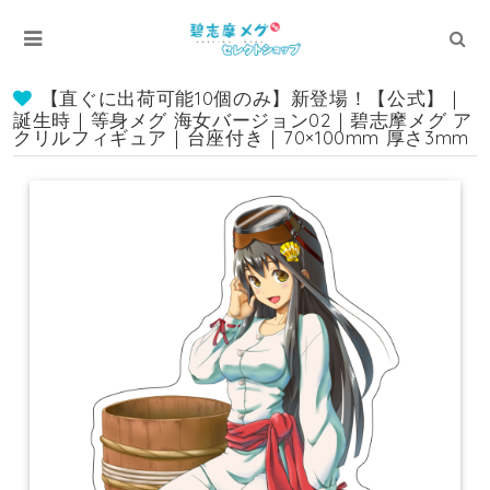
【直ぐに出荷可能10個のみ】新登場！【公式】｜
誕生時｜等身メグ 海女バージョン02｜碧志摩メグ ア
クリルフィギュア｜台座付き｜70×100mm 厚さ3mm